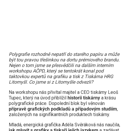
Close
this
modul
Polygrafie rozhodně nepatří do starého papíru a může
být tou pravou třešinkou na dortu prémiového brandu.
Nejen o tom jsme se přesvědčili na dalším interním
workshopu AČPD, který se tentokrát konal pod
taktovkou expertů na grafiku a tisk z Tiskárna HRG
Litomyšl. Co jsme si z Litomyšle odvezli?
Na workshopu nás přivítal majitel a CEO tiskárny Leoš
Tupec, který na úvod přiblížil
historii tiskárny
a krásu
polygrafické práce. Dopolední blok byl věnován
přípravě grafických podkladů a případovým studiím
,
založených na signifikantních produktech tiskárny.
Mladá, energická grafička Adéla Svěráková nás naučila,
jak mluvit s grafiky a tiskaři jejich jazykem
a zadávat