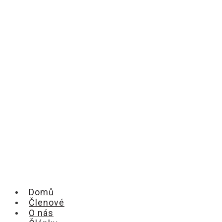
Domů
Členové
O nás