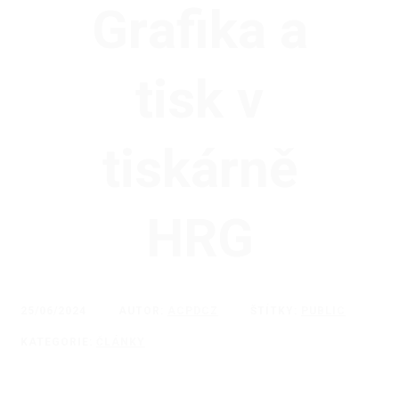
Grafika a
tisk v
tiskárně
HRG
25/06/2024
AUTOR:
ACPDCZ
ŠTÍTKY:
PUBLIC
KATEGORIE:
ČLÁNKY