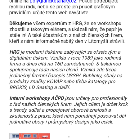
online na
polygraficketahaky.cz
. Pokud potřebujete
rychlou radu, nebo se prostě jen přiučit grafickým
pravidlům, určitě tento web navštivte.
Děkujeme
všem expertům z HRG, že se workshopu
zhostili s takovým elánem, a ukázali nám, že papír je
stále in! A také účastníkům z našich členských firem,
kteří s námi informačně nabitý den v Litomyšli strávili.
HRG
je moderní tiskárna zabývající se ofsetovým a
digitálním tiskem. Vznikla v roce 1989 jako rodinná
firma a dnes čítá na 160 zaměstnanců. S tiskárnou
spolupracuje řada našich členů. Vzniká zde třeba
jedinečný firemní časopis USSPA Bublinky, obaly na
produkty značky KOVAP nebo třeba katalogy pro
BROKIS, LD Seating a další.
Interní workshopy AČPD
jsou určeny pro profesionály
z řad našich členských firem. Jejich cílem je držet krok
s trendy, sdílet a propojovat oborové znalosti a
zkušenosti z praxe, které nám pomáhají posouvat dál
jednotlivé obory i průmyslový design jako celek.