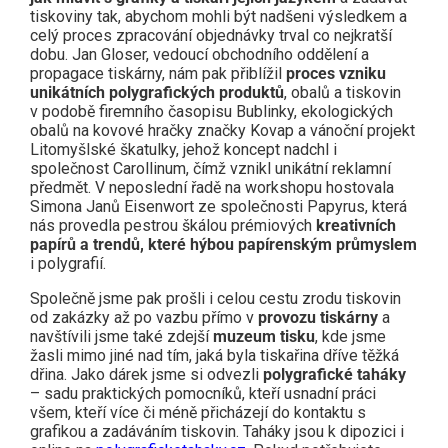
tiskoviny tak, abychom mohli být nadšeni výsledkem a
celý proces zpracování objednávky trval co nejkratší
dobu. Jan Gloser, vedoucí obchodního oddělení a
propagace tiskárny, nám pak přiblížil
proces vzniku
unikátních polygrafických produktů
, obalů a tiskovin
v podobě firemního časopisu Bublinky, ekologických
obalů na kovové hračky značky Kovap a vánoční projekt
Litomyšlské škatulky, jehož koncept nadchl i
společnost Carollinum, čímž vznikl unikátní reklamní
předmět. V neposlední řadě na workshopu hostovala
Simona Janů Eisenwort ze společnosti Papyrus, která
nás provedla pestrou škálou prémiových
kreativních
papírů a trendů, které hýbou papírenským průmyslem
i polygrafií.
Společně jsme pak prošli i celou cestu zrodu tiskovin
od zakázky až po vazbu přímo v
provozu tiskárny
a
navštívili jsme také zdejší
muzeum tisku
, kde jsme
žasli mimo jiné nad tím, jaká byla tiskařina dříve těžká
dřina. Jako dárek jsme si odvezli
polygrafické taháky
– sadu praktických pomocníků, kteří usnadní práci
všem, kteří více či méně přicházejí do kontaktu s
grafikou a zadáváním tiskovin. Taháky jsou k dipozici i