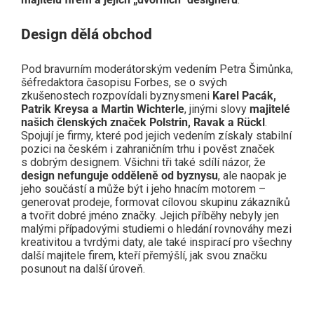
Design dělá obchod
Pod bravurním moderátorským vedením Petra Šimůnka,
šéfredaktora časopisu Forbes, se o svých
zkušenostech rozpovídali byznysmeni
Karel Pacák,
Patrik Kreysa a Martin Wichterle
, jinými slovy
majitelé
našich členských značek Polstrin, Ravak a Rückl
.
Spojují je firmy, které pod jejich vedením získaly stabilní
pozici na českém i zahraničním trhu i pověst značek
s dobrým designem. Všichni tři také sdílí názor, že
design nefunguje odděleně od byznysu
, ale naopak je
jeho součástí a může být i jeho hnacím motorem –
generovat prodeje, formovat cílovou skupinu zákazníků
a tvořit dobré jméno značky. Jejich příběhy nebyly jen
malými případovými studiemi o hledání rovnováhy mezi
kreativitou a tvrdými daty, ale také inspirací pro všechny
další majitele firem, kteří přemýšlí, jak svou značku
posunout na další úroveň.