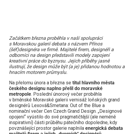
Close
this
module
Začátkem března proběhla v naší spolupráci
s Moravskou galerií debata s názvem Přínos
(šéf)designéra ve firmě. Majitelé firem, designéři a
odborníci na design představili modely zapojení
kreativní práce do byznysu. Jejich příběhy jasně
ilustrují, že design může být (a je) přidanou hodnotou a
hnacím motorem průmyslu.
Na přelomu února a března se
titul hlavního města
českého designu naplno přelil do moravské
metropole
. Poslední únorový večer proběhla
v brněnské Moravské galerii vernisáž loňských grand
designérů Lexová&Smetana: Out of the Blue a
nominační večer Cen Czech Grand Design. „Designové
opojení“ vyústilo do své pragmatičtější (ale neméně
inspirativní) části průběhu pátečního dopoledne, kdy
povznášející prostor galerie naplnila
energická debata
majitelů firem a jejich „dvorních“ designérů
.