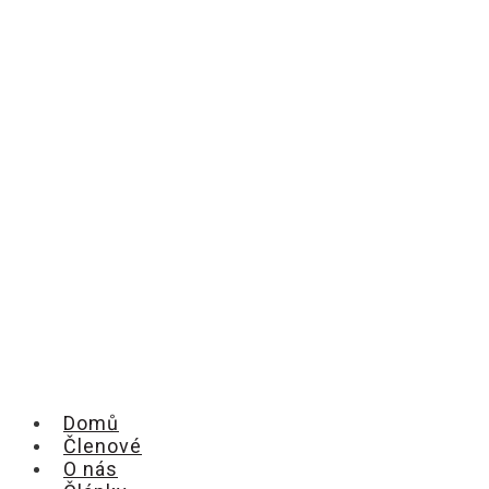
Domů
Členové
O nás