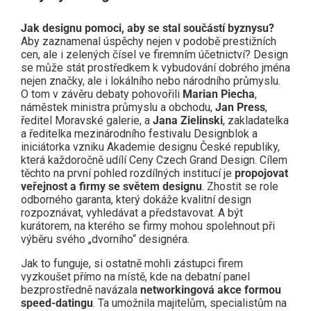
Jak designu pomoci, aby se stal součástí byznysu?
Aby zaznamenal úspěchy nejen v podobě prestižních
cen, ale i zelených čísel ve firemním účetnictví? Design
se může stát prostředkem k vybudování dobrého jména
nejen značky, ale i lokálního nebo národního průmyslu.
O tom v závěru debaty pohovořili
Marian Piecha
,
náměstek ministra průmyslu a obchodu,
Jan Press
,
ředitel Moravské galerie, a
Jana Zielinski
, zakladatelka
a ředitelka mezinárodního festivalu Designblok a
iniciátorka vzniku Akademie designu České republiky,
která každoročně udílí Ceny Czech Grand Design. Cílem
těchto na první pohled rozdílných institucí je
propojovat
veřejnost a firmy se světem designu
. Zhostit se role
odborného garanta, který dokáže kvalitní design
rozpoznávat, vyhledávat a představovat. A být
kurátorem, na kterého se firmy mohou spolehnout při
výběru svého „dvorního“ designéra.
Jak to funguje, si ostatně mohli zástupci firem
vyzkoušet přímo na místě, kde na debatní panel
bezprostředně navázala
networkingová akce formou
speed-datingu
. Ta umožnila majitelům, specialistům na