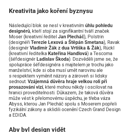
Kreativita jako koření byznysu
Následující blok se nesl v kreativním
úhlu pohledu
designérů
, kteří stojí za signifikantní tváří značek
Moser (kreativní ředitel
Jan Plecháč
), Polstrin
(designéři
Terezie Lexová a Štěpán Smetana
), Ravak
(designér
Vladimír Žák z dua Vrtiška & Žák
), Rückl
(kreativní ředitelka
Kateřina Handlová
) a Tescoma
(šéfdesignér
Ladislav Škoda
). Dozvěděli jsme se, že
spolupráce šéfdesignéra s majitelem je trochu jako
manželství, kde si oba musí umět narovinu ale
s respektem vyměnit názory a zároveň si lidsky
sednout.
Vzájemná důvěra hraje velkou roli při
prosazování vizí
, které mohou někdy i oscilovat na
hranici proveditelnosti. Důkazem, že taková důvěra
může vést k přelomovému úspěchu, je třeba váza
Abyss, kterou Jan Plecháč spolu s Moserem popřeli
fyzikální zákony a sklidili ocenění Czech Grand Design
a EDIDA.
Aby byl design vidět