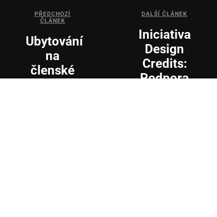
PŘEDCHOZÍ
DALŠÍ ČLÁNEK
ČLÁNEK
Iniciativa
Ubytování
Design
na
Credits:
členské
Podpora
schůzi v
spolupráce
hotelu
firem a
Morris
designérů
Nový Bor
Přihlášení k odběru
newsletteru.