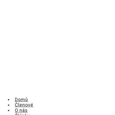
Domů
Členové
O nás